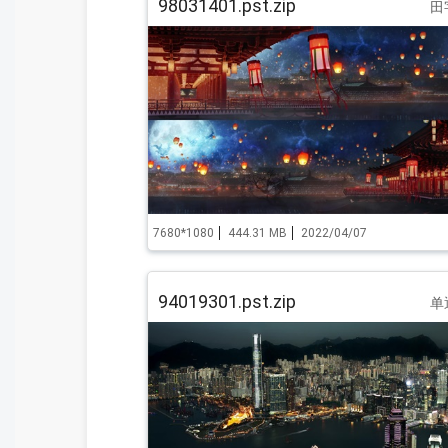
98031401.pst.zip
田
7680*1080
444.31 MB
2022/04/07
94019301.pst.zip
单