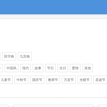
田字格
九宫格
洋
中国风
现代
故事
节日
生日
爱情
其他
儿童节
中秋节
国庆节
教师节
万圣节
光棍节
圣诞节