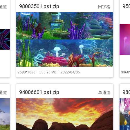
98003501.pst.zip
950
通道
田字格
7680*1080
385.26 MB
2022/04/06
3360
94006601.pst.zip
980
通道
单通道