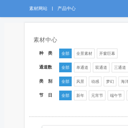
素材网站
|
产品中心
素材中心
种 类
全部
全景素材
开窗巨幕
通道数
全部
单通道
双通道
三通道
类 别
全部
风景
动感
梦幻
海
节 日
全部
新年
元宵节
端午节