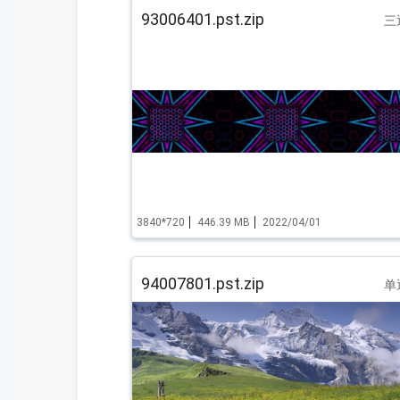
93006401.pst.zip
三
3840*720
446.39 MB
2022/04/01
94007801.pst.zip
单