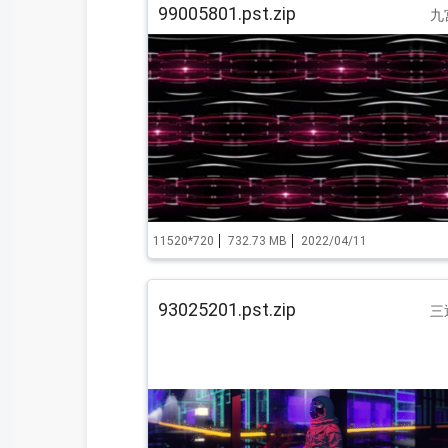
99005801.pst.zip
九
11520*720
732.73 MB
2022/04/11
93025201.pst.zip
三