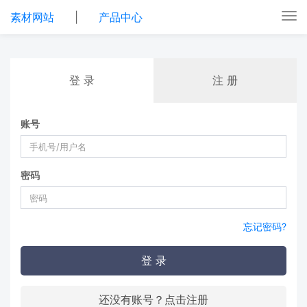
素材网站
|
产品中心
Tog
nav
登 录
注 册
账号
密码
忘记密码?
登 录
还没有账号？点击注册