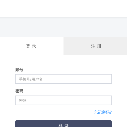
登 录
注 册
账号
密码
忘记密码?
登 录