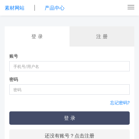
素材网站
|
产品中心
Tog
nav
登 录
注 册
账号
密码
忘记密码?
登 录
还没有账号？点击注册