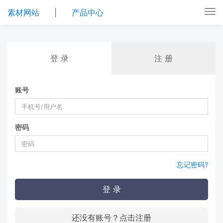
素材网站
|
产品中心
Tog
nav
登 录
注 册
账号
密码
忘记密码?
登 录
还没有账号？点击注册