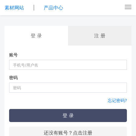
素材网站
|
产品中心
Tog
nav
登 录
注 册
账号
密码
忘记密码?
登 录
还没有账号？点击注册