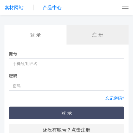
素材网站
|
产品中心
Tog
nav
登 录
注 册
账号
密码
忘记密码?
登 录
还没有账号？点击注册