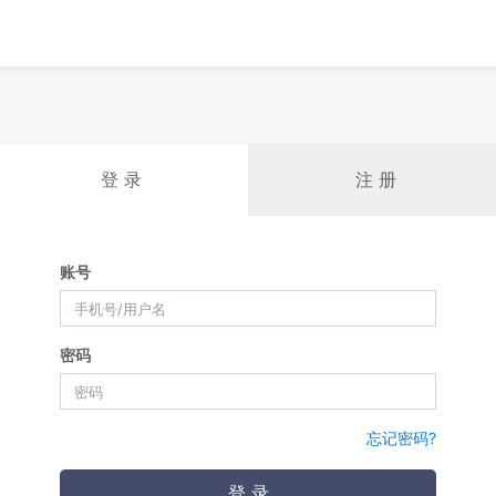
登 录
注 册
账号
密码
忘记密码?
登 录