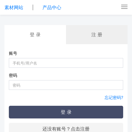
素材网站
|
产品中心
Tog
nav
登 录
注 册
账号
密码
忘记密码?
登 录
还没有账号？点击注册