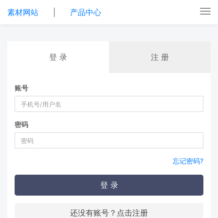
素材网站
|
产品中心
Tog
nav
登 录
注 册
账号
密码
忘记密码?
登 录
还没有账号？点击注册