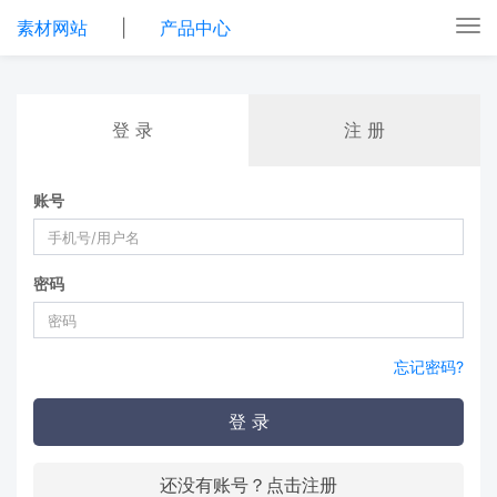
素材网站
|
产品中心
Tog
nav
登 录
注 册
账号
密码
忘记密码?
登 录
还没有账号？点击注册