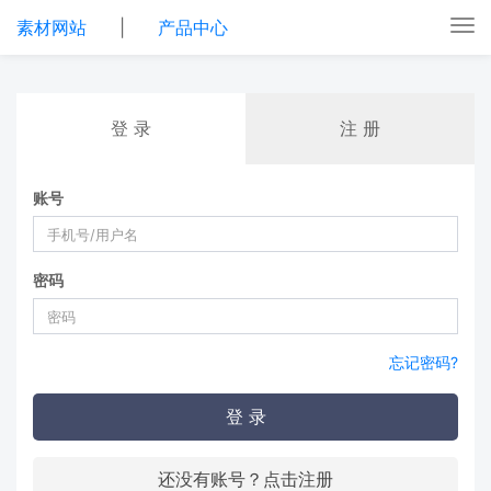
素材网站
|
产品中心
Tog
nav
登 录
注 册
账号
密码
忘记密码?
登 录
还没有账号？点击注册