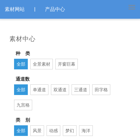
Tog
素材网站
|
产品中心
navi
素材中心
种 类
全部
全景素材
开窗巨幕
通道数
全部
单通道
双通道
三通道
田字格
九宫格
类 别
全部
风景
动感
梦幻
海洋