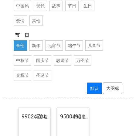
中国风
现代
故事
节日
生日
爱情
其他
节 日
全部
新年
元宵节
端午节
儿童节
中秋节
国庆节
教师节
万圣节
光棍节
圣诞节
默认
大图标
99024701.pst.zip
95004901.pst.zip
九宫格
双通道