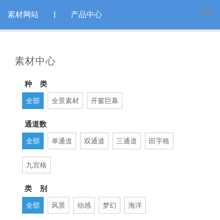
Tog
素材网站
|
产品中心
navi
素材中心
种 类
全部
全景素材
开窗巨幕
通道数
全部
单通道
双通道
三通道
田字格
九宫格
类 别
全部
风景
动感
梦幻
海洋