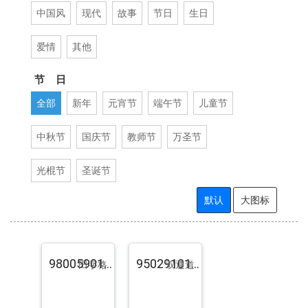
中国风
现代
故事
节日
生日
爱情
其他
节 日
全部
新年
元宵节
端午节
儿童节
中秋节
国庆节
教师节
万圣节
光棍节
圣诞节
默认
大图标
98005901.pst.zip
95029101.pst.zip
田字格
双通道