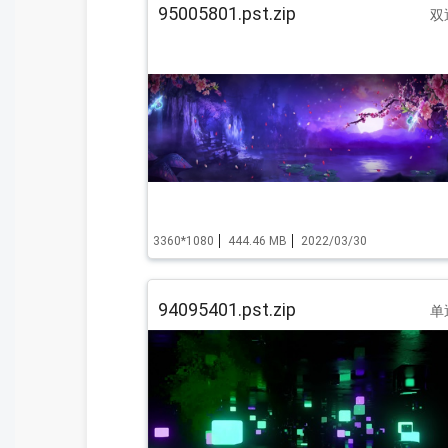
95005801.pst.zip
双
3360*1080
444.46 MB
2022/03/30
94095401.pst.zip
单