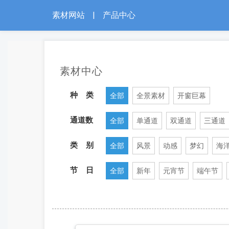
素材网站
|
产品中心
素材中心
种 类
全部
全景素材
开窗巨幕
通道数
全部
单通道
双通道
三通道
类 别
全部
风景
动感
梦幻
海
节 日
全部
新年
元宵节
端午节