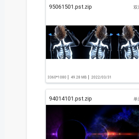
95061501.pst.zip
双
3360*1080
49.28 MB
2022/03/31
94014101.pst.zip
单