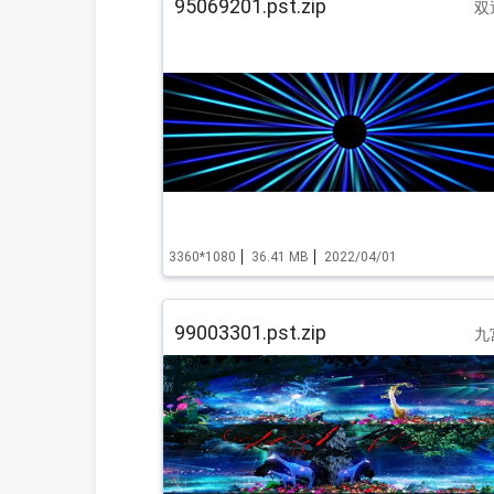
95069201.pst.zip
双
3360*1080
36.41 MB
2022/04/01
99003301.pst.zip
九