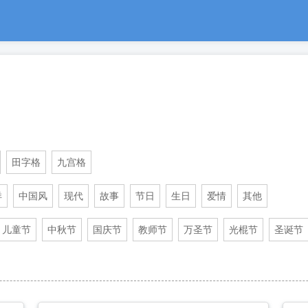
田字格
九宫格
洋
中国风
现代
故事
节日
生日
爱情
其他
儿童节
中秋节
国庆节
教师节
万圣节
光棍节
圣诞节