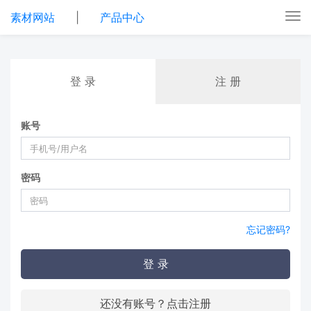
素材网站
|
产品中心
Tog
nav
登 录
注 册
账号
密码
忘记密码?
登 录
还没有账号？点击注册