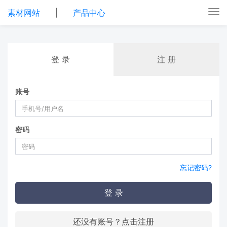
素材网站
|
产品中心
Tog
nav
登 录
注 册
账号
密码
忘记密码?
登 录
还没有账号？点击注册