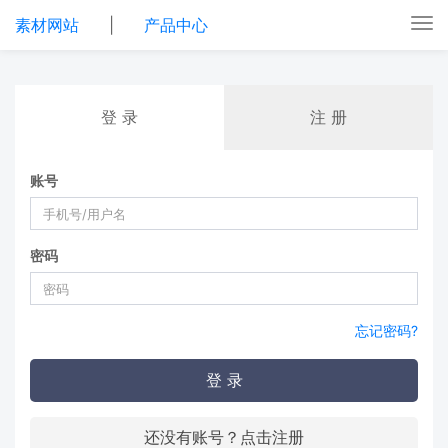
素材网站
|
产品中心
Tog
nav
登 录
注 册
账号
密码
忘记密码?
登 录
还没有账号？点击注册