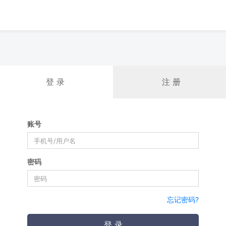
登 录
注 册
账号
密码
忘记密码?
登 录