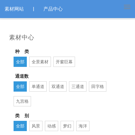
Tog
素材网站
|
产品中心
navi
素材中心
种 类
全部
全景素材
开窗巨幕
通道数
全部
单通道
双通道
三通道
田字格
九宫格
类 别
全部
风景
动感
梦幻
海洋