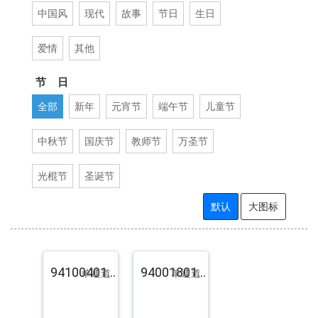
中国风
现代
故事
节日
生日
爱情
其他
节 日
全部
新年
元宵节
端午节
儿童节
中秋节
国庆节
教师节
万圣节
光棍节
圣诞节
默认
大图标
94100401.pst.zip
94001801.pst.zip
单通道
单通道